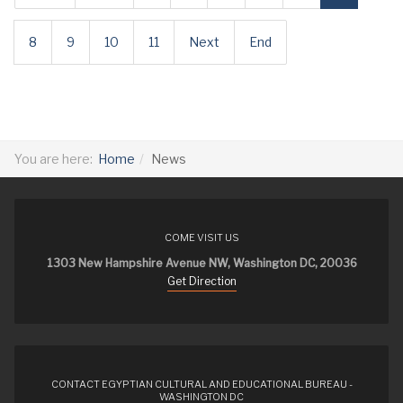
8
9
10
11
Next
End
You are here:
Home
News
COME VISIT US
1303 New Hampshire Avenue NW, Washington DC, 20036
Get Direction
CONTACT EGYPTIAN CULTURAL AND EDUCATIONAL BUREAU -
WASHINGTON DC