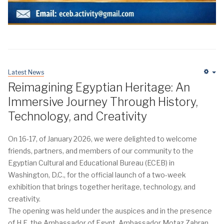
Latest News
Em
Reimagining Egyptian Heritage: An
Immersive Journey Through History,
Technology, and Creativity
On 16-17, of January 2026, we were delighted to welcome
friends, partners, and members of our community to the
Egyptian Cultural and Educational Bureau (ECEB) in
Washington, D.C., for the official launch of a two-week
exhibition that brings together heritage, technology, and
creativity.
The opening was held under the auspices and in the presence
of H.E. the Ambassador of Egypt, Ambassador Motaz Zahran,