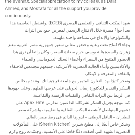
the evening. Specialappreciation to my colleagues Dalia,
Ahmed, and Mostafa for all the support you provide
continuously.
شهد المكتب الثقافي والتعليمي المصري (ECEB) بواشنطن العاصمة هذا
بعد أجواءً مميزة خلال الافتتاح الرسمي لمعرض جمع بين التراث
والتكنولوجيا والإبداع في مساحة واحدة ملهمة.
وجاء الافتتاح تحت رعاية وحضور معالي سفير جمهورية مصر العربية معتز
زهران والسيدة هالة يوسف حرم سعادة السفير، وكان رائعا أن نرى هذا
الحضور المتنوع من السفراء وأعضاء السلك الدبلوماسي والعلماء
والأكاديميين وأبناء الجالية المصرية-الأمريكية، جميعهم مجتمعين للاحتفاء
بالثقافة والمعرفة والابتكار.
ونفخر كثيرًا بهذا التعاون المتميز مع جامعة فرجينيا تك، ونتقدم بخالص
الشكر والتقدير للدكتورة إيمان الجويلي على عرضها الملهم، وعلى جهودها
في الربط بين التراث الثقافي والتقنيات الرقمية والتفاعلية.
كما نتوجه بجزيل الشكر لشركائنا الداعمين مدارس Apex Elite على
دعمهم المتواصل لأنشطة المكتب الثقافية والتعليمية، ولشركة مصر
للطيران – الناقل الوطني – لدورها الدائم في ربط مصر بالعالم.
وشكر خاص أيضًا إلى مطبخ شيرين (Sherin Kitchen) على المأكولات
المصرية الشهية التي أضفت دفئًا خاصًا على الأمسية، وجسّدت روح وكرم