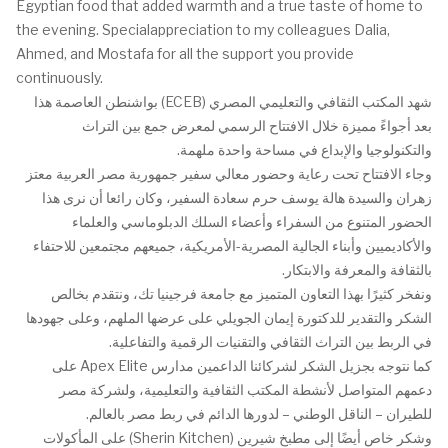
Egyptian food that added warmth and a true taste of home to
the evening. Specialappreciation to my colleagues Dalia,
Ahmed, and Mostafa for all the support you provide
continuously.
شهد المكتب الثقافي والتعليمي المصري (ECEB) بواشنطن العاصمة هذا
بعد أجواءً مميزة خلال الافتتاح الرسمي لمعرض جمع بين التراث
والتكنولوجيا والإبداع في مساحة واحدة ملهمة.
وجاء الافتتاح تحت رعاية وحضور معالي سفير جمهورية مصر العربية معتز
زهران والسيدة هالة يوسف حرم سعادة السفير، وكان رائعا أن نرى هذا
الحضور المتنوع من السفراء وأعضاء السلك الدبلوماسي والعلماء
والأكاديميين وأبناء الجالية المصرية-الأمريكية، جميعهم مجتمعين للاحتفاء
بالثقافة والمعرفة والابتكار.
ونفخر كثيرًا بهذا التعاون المتميز مع جامعة فرجينيا تك، ونتقدم بخالص
الشكر والتقدير للدكتورة إيمان الجويلي على عرضها الملهم، وعلى جهودها
في الربط بين التراث الثقافي والتقنيات الرقمية والتفاعلية.
كما نتوجه بجزيل الشكر لشركائنا الداعمين مدارس Apex Elite على
دعمهم المتواصل لأنشطة المكتب الثقافية والتعليمية، ولشركة مصر
للطيران – الناقل الوطني – لدورها الدائم في ربط مصر بالعالم.
وشكر خاص أيضًا إلى مطبخ شيرين (Sherin Kitchen) على المأكولات