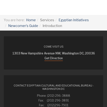
You are here:
Home
Services
Egyptian Initiatives
Newcomer’s Guide
Introduction
COME VISIT US
1303 New Hampshire Avenue NW, Washington DC, 20036
Get Direction
CONTACT EGYPTIAN CULTURAL AND EDUCATIONAL BUREAU -
WASHINGTON DC
Phone: (202) 296-3888
Fax: (202) 296-3891
Fax: (202)296-7901